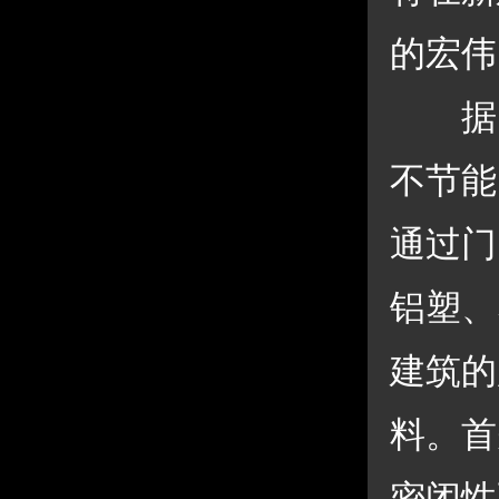
的宏伟
 据
不节能
通过门
铝塑、
建筑的
料。首
密闭性