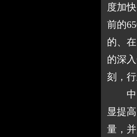
度加快
前的6
的、在
的深入
刻，行
 中
显提高
量，并