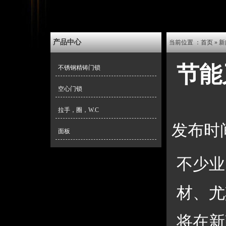
产品中心
当前位置 ：
首页
 » 
新
节能
不锈钢精铸门锁
空心门锁
拉手，圈，W.C
 发布时
面板
不少业
材、尤
将在新