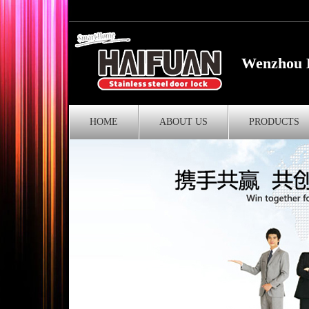
Wenzhou H
HOME
ABOUT US
PRODUCTS